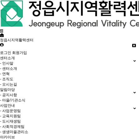
정읍시지역활력센터
로그인
회원가입
센터소개
- 인사말
- 센터소개
- 연혁
- 조직도
- 오시는길
알림마당
- 공지사항
- 마을/기관소식
사업안내
- 사업운영팀
- 교육지원팀
- 도시재생팀
- 사회적경제팀
- 생생마을관리소
아카이브