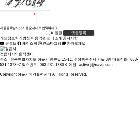
자동등록방지 숫자를 순서대로 입력하세요.
비밀글
댓글등록
개인정보처리방침
이용약관
센터소개
공지사항
유튜브
페이스북
인스타그램
카카오채널
정읍시지역활력센터
주소 : 전북특별자치도 정읍시 명륜길 15-11, 수성행복주택 건물 3층
대표전화 : 063-
531-1373~7
팩스번호 : 063-531-1380
이메일 : active-j@naver.com
Copyright 정읍시지역활력센터 All Rights Reserved.