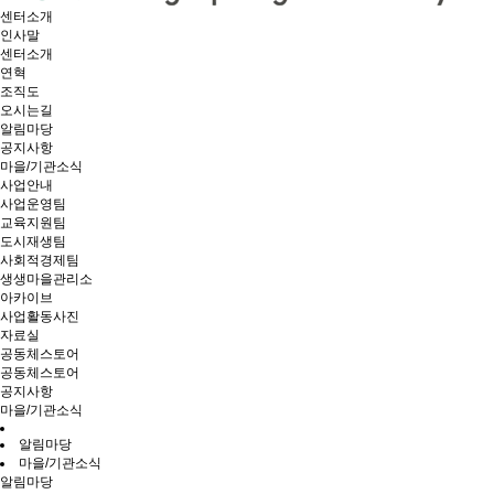
센터소개
인사말
센터소개
연혁
조직도
오시는길
알림마당
공지사항
마을/기관소식
사업안내
사업운영팀
교육지원팀
도시재생팀
사회적경제팀
생생마을관리소
아카이브
사업활동사진
자료실
공동체스토어
공동체스토어
공지사항
마을/기관소식
알림마당
마을/기관소식
알림마당