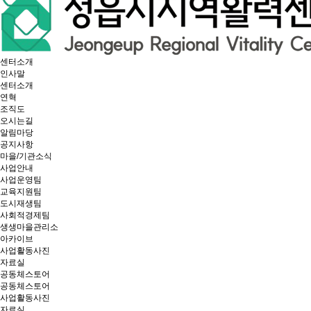
센터소개
인사말
센터소개
연혁
조직도
오시는길
알림마당
공지사항
마을/기관소식
사업안내
사업운영팀
교육지원팀
도시재생팀
사회적경제팀
생생마을관리소
아카이브
사업활동사진
자료실
공동체스토어
공동체스토어
사업활동사진
자료실