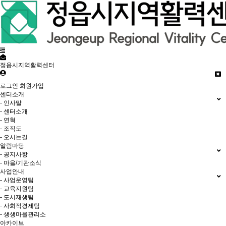
정읍시지역활력센터
로그인
회원가입
센터소개
- 인사말
- 센터소개
- 연혁
- 조직도
- 오시는길
알림마당
- 공지사항
- 마을/기관소식
사업안내
- 사업운영팀
- 교육지원팀
- 도시재생팀
- 사회적경제팀
- 생생마을관리소
아카이브