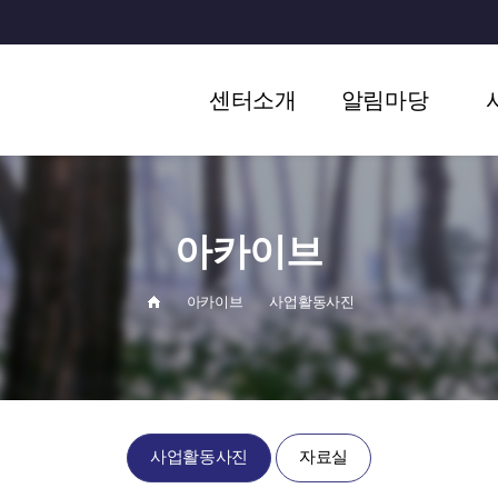
센터소개
알림마당
인사말
공지사항
센터소개
마을/기관소식
아카이브
연혁
조직도
아카이브
사업활동사진
오시는길
사업활동사진
자료실