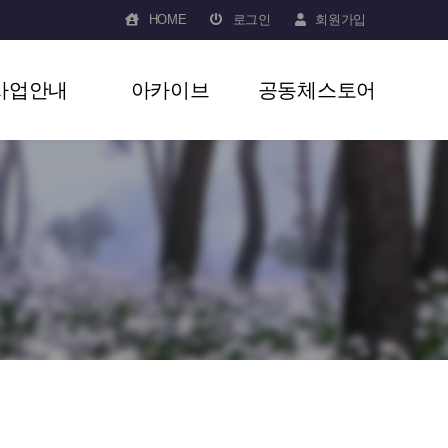
HOME
로그인
회원가입
사업안내
아카이브
공동체스토어
사업운영팀
사업활동사진
공동체스토어
교육지원팀
자료실
도시재생팀
사회적경제팀
생생마을관리소